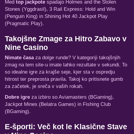
Med
top jackpote
spadajo Holmes and the Stolen
Stones (Yggdrasil), 3 Rail Express: Hold and Win
(Penguin King) in Shining Hot 40 Jackpot Play
(Pragmatic Play).
Takojšne Zmage za Hitro Zabavo v
Nine Casino
Nimate časa
za dolge runde? V kategoriji takojšnjih
zmag na tem site-u imate lahko rezultate v sekundi. To
so idealne igre za krajše seje, kjer sta v ospredju
hitrost ter preprosta pravila. Takoj ko pritisnete gumb
za začetek, je sreča v vaših rokah.
Dobre igre
za izbiro so Aviamasters (BGaming),
Jackpot Mines (Belatra Games) in Fishing Club
(BGaming).
E-športi: Več kot le Klasične Stave