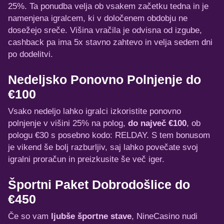
25%. Ta ponudba velja ob vsakem začetku tedna in je
namenjena igralcem, ki v določenem obdobju ne
dosežejo sreče. Višina vračila je odvisna od izgube,
cashback pa ima 5x stavno zahtevo in velja sedem dni
po dodelitvi.
Nedeljsko Ponovno Polnjenje do
€100
Vsako nedeljo lahko igralci izkoristite ponovno
polnjenje v višini 25% na polog,
do največ €100
, ob
pologu €30 s posebno kodo: RELDAY. S tem bonusom
je vikend še bolj razburljiv, saj lahko povečate svoj
igralni proračun in preizkusite še več iger.
Športni Paket Dobrodošlice do
€450
Če so vam
ljubše športne stave
, NineCasino nudi