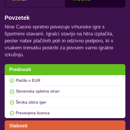
Povzetek
Nine Casino spretno povezuje vrhunske igre s
športnimi stavami. Igralci stavijo na hitra izplačila,
pester nabor plačilnih poti in odzivno podporo, ki v
vsakem trenutku poskrbi za povsem varno igralno
izkušnjo.
Prednosti
Plačilo v EUR
Slovenska spletna stran
Široka izbira iger
Preverjena licenca
Slabosti