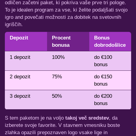
odličen začetni paket, ki pokriva vaše prve tri pologe.
To je idealen program za vse, ki želite podaljšati svojo
igro and povečati možnosti za dobitek na svetovnih
igriščih.
Depozit
Procent
Bonus
bonusa
dobrodošlice
1 depozit
100%
do €100
bonus
2 depozit
75%
do €150
bonus
3 depozit
50%
do €200
bonus
S tem paketom je na voljo
takoj več sredstev
, da
izberete svoje favorite. V stavnem vmesniku boste
zlahka opazili prepoznaven logo vsake lige in