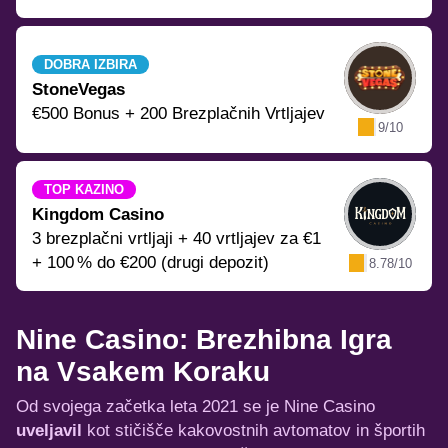
DOBRA IZBIRA
StoneVegas
€500 Bonus + 200 Brezplačnih Vrtljajev
9/10
TOP KAZINO
⁠Kingdom Casino
3 brezplačni vrtljaji + 40 vrtljajev za €1
+ 100 % do €200 (drugi depozit)
8.78/10
Nine Casino: Brezhibna Igra
na Vsakem Koraku
Od svojega začetka leta 2021 se je Nine Casino
uveljavil
kot stičišče kakovostnih avtomatov in športih