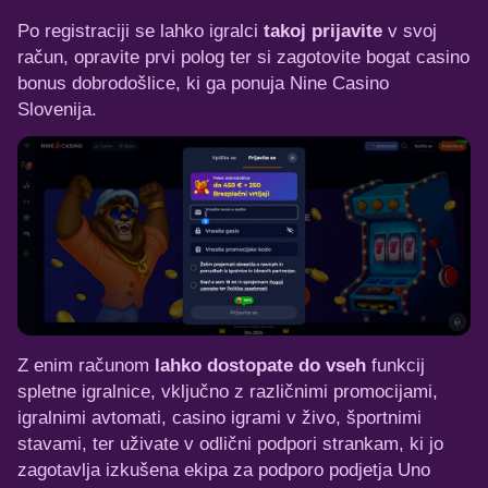
Po registraciji se lahko igralci
takoj prijavite
v svoj
račun, opravite prvi polog ter si zagotovite bogat casino
bonus dobrodošlice, ki ga ponuja Nine Casino
Slovenija.
Z enim računom
lahko dostopate do vseh
funkcij
spletne igralnice, vključno z različnimi promocijami,
igralnimi avtomati, casino igrami v živo, športnimi
stavami, ter uživate v odlični podpori strankam, ki jo
zagotavlja izkušena ekipa za podporo podjetja Uno