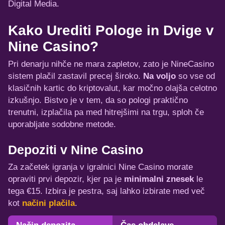
Digital Media.
Kako Urediti Pologe in Dvige v
Nine Casino?
Pri denarju nihče ne mara zapletov, zato je NineCasino
sistem plačil zastavil precej široko.
Na voljo
so vse od
klasičnih kartic do kriptovalut, kar močno olajša celotno
izkušnjo. Bistvo je v tem, da so pologi praktično
trenutni, izplačila pa med hitrejšimi na trgu, sploh če
uporabljate sodobne metode.
Depoziti v Nine Casino
Za začetek igranja v igralnici Nine Casino morate
opraviti prvi depozir, kjer pa je
minimalni znesek
le
tega €15. Izbira je pestra, saj lahko izbirate med več
kot
načini plačila
.