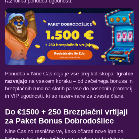
raznolika ponudba ugodnosti.
Ponudba v Nine Casinoju je vse prej kot skopa.
Igralce
razvajajo
na vsakem koraku – od začetnega bonusa in
brezplačnih rund na slotih pa vse do posebnih promocij
in VIP ugodnosti, ki so rezervirane za zveste člane.
Do €1500 + 250 Brezplačni vrtljaji
za Paket Bonus Dobrodošlice
Nine Casino resnično ve, kako očarati nove igralce.
Njihov paket dobrodošlice je razdeljen na tri dele in