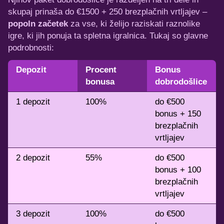
skupaj prinaša do €1500 + 250 brezplačnih vrtljajev –
popoln začetek
za vse, ki želijo raziskati raznolike
igre, ki jih ponuja ta spletna igralnica. Tukaj so glavne
podrobnosti:
Depozit
Procent
Bonus
bonusa
dobrodošlice
1 depozit
100%
do €500
bonus + 150
brezplačnih
vrtljajev
2 depozit
55%
do €500
bonus + 100
brezplačnih
vrtljajev
3 depozit
100%
do €500