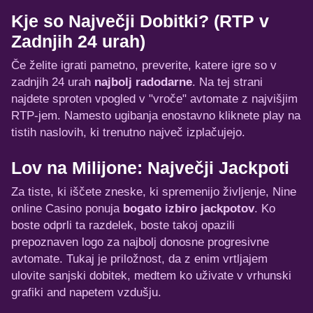
Kje so Največji Dobitki? (RTP v
Zadnjih 24 urah)
Če želite igrati pametno, preverite, katere igre so v
zadnjih 24 urah
najbolj radodarne
. Na tej strani
najdete sproten vpogled v "vroče" avtomate z najvišjim
RTP-jem. Namesto ugibanja enostavno kliknete play na
tistih naslovih, ki trenutno največ izplačujejo.
Lov na Milijone: Največji Jackpoti
Za tiste, ki iščete zneske, ki spremenijo življenje, Nine
online Casino ponuja
bogato izbiro jackpotov
. Ko
boste odprli ta razdelek, boste takoj opazili
prepoznaven logo za najbolj donosne progresivne
avtomate. Tukaj je priložnost, da z enim vrtljajem
ulovite sanjski dobitek, medtem ko uživate v vrhunski
grafiki and napetem vzdušju.