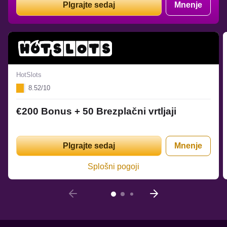
PIgrajte sedaj
Mnenje
HotSlots
8.52/10
€200 Bonus + 50 Brezplačni vrtljaji
PIgrajte sedaj
Mnenje
Splošni pogoji