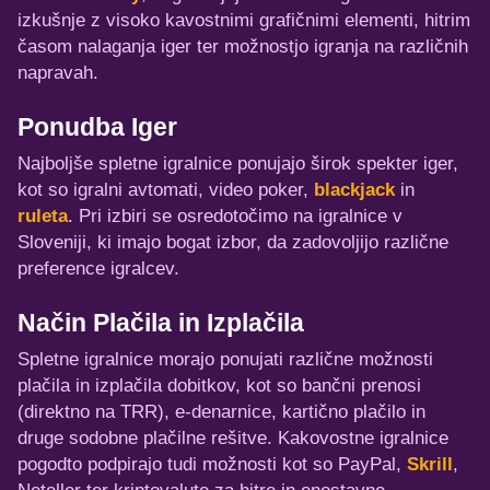
izkušnje z visoko kavostnimi grafičnimi elementi, hitrim
časom nalaganja iger ter možnostjo igranja na različnih
napravah.
Ponudba Iger
Najboljše spletne igralnice ponujajo širok spekter iger,
kot so igralni avtomati, video poker,
blackjack
in
ruleta
. Pri izbiri se osredotočimo na igralnice v
Sloveniji, ki imajo bogat izbor, da zadovoljijo različne
preference igralcev.
Način Plačila in Izplačila
Spletne igralnice morajo ponujati različne možnosti
plačila in izplačila dobitkov, kot so bančni prenosi
(direktno na TRR), e-denarnice, kartično plačilo in
druge sodobne plačilne rešitve. Kakovostne igralnice
pogodto podpirajo tudi možnosti kot so PayPal,
Skrill
,