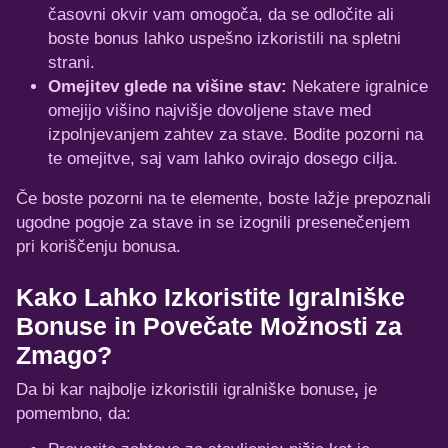
časovni okvir vam omogoča, da se odločite ali
boste bonus lahko uspešno izkoristili na spletni
strani.
Omejitev glede na višine stav:
Nekatere igralnice
omejijo višino najvišje dovoljene stave med
izpolnjevanjem zahtev za stave. Bodite pozorni na
te omejitve, saj vam lahko ovirajo dosego cilja.
Če boste pozorni na te elemente, boste lažje prepoznali
ugodne pogoje za stave in se izognili presenečenjem
pri koriščenju bonusa.
Kako Lahko Izkoristite Igralniške
Bonuse in Povečate Možnosti za
Zmago?
Da bi kar najbolje izkoristili igralniške bonuse
,
je
pomembno, da: