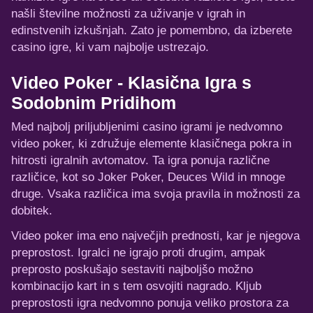
našli številne možnosti za uživanje v igrah in
edinstvenih izkušnjah. Zato je pomembno, da izberete
casino igre, ki vam najbolje ustrezajo.
Video Poker - Klasična Igra s
Sodobnim Pridihom
Med najbolj priljubljenimi casino igrami je nedvomno
video poker, ki združuje elemente klasičnega pokra in
hitrosti igralnih avtomatov. Ta igra ponuja različne
različice, kot so Joker Poker, Deuces Wild in mnoge
druge. Vsaka različica ima svoja pravila in možnosti za
dobitek.
Video poker ima eno največjih prednosti, kar je njegova
preprostost. Igralci ne igrajo proti drugim, ampak
preprosto poskušajo sestaviti najboljšo možno
kombinacijo kart in s tem osvojiti nagrado. Kljub
preprostosti igra nedvomno ponuja veliko prostora za