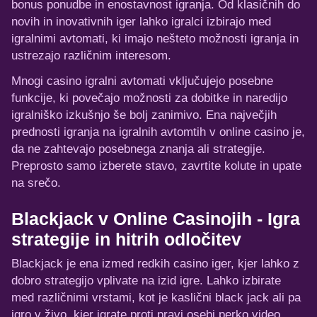
bonus ponudbe in enostavnost igranja. Od klasičnih do
novih in inovativnih iger lahko igralci izbirajo med
igralnimi avtomati, ki imajo nešteto možnosti igranja in
ustrezajo različnim interesom.
Mnogi casino igralni avtomati vključujejo posebne
funkcije, ki povečajo možnosti za dobitke in naredijo
igralniško izkušnjo še bolj zanimivo. Ena največjih
prednosti igranja na igralnih avtomtih v online casino je,
da ne zahtevajo posebnega znanja ali strategije.
Preprosto samo izberete stavo, zavrtite kolute in upate
na srečo.
Blackjack v Online Casinojih - Igra
strategije in hitrih odločitev
Blackjack je ena izmed redkih casino iger, kjer lahko z
dobro strategijo vplivate na izid igre. Lahko izbirate
med različnimi vrstami, kot je kaslični black jack ali pa
igro v živo, kjer igrate proti pravi osebi perko video