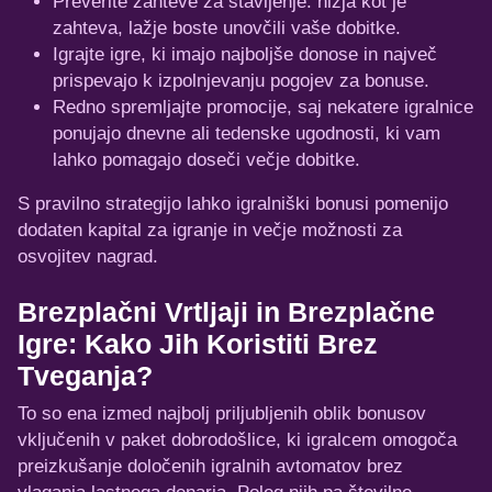
Preverite zahteve za stavljenje: nižja kot je
zahteva, lažje boste unovčili vaše dobitke.
Igrajte igre, ki imajo najboljše donose in največ
prispevajo k izpolnjevanju pogojev za bonuse.
Redno spremljajte promocije, saj nekatere igralnice
ponujajo dnevne ali tedenske ugodnosti, ki vam
lahko pomagajo doseči večje dobitke.
S pravilno strategijo lahko igralniški bonusi pomenijo
dodaten kapital za igranje in večje možnosti za
osvojitev nagrad.
Brezplačni Vrtljaji in Brezplačne
Igre: Kako Jih Koristiti Brez
Tveganja?
To so ena izmed najbolj priljubljenih oblik bonusov
vključenih v paket dobrodošlice, ki igralcem omogoča
preizkušanje določenih igralnih avtomatov brez