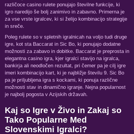
različoce casino rulete ponujajo številne funkcije, ki
igro naredijo še bolj zanimivo in zabavno. Primerna je
za vse vrste igralcev, ki si želijo kombinacijo strategije
in sreče.
Poleg rulete so v spletnih igralnicah na voljo tudi druge
igre, kot sta Baccarat in Sic Bo, ki ponujajo dodatne
možnosti za zabavo in dobitke. Baccarat je preprosta in
elegantna casino igra, kjer igralci stavijo na igralca,
bankirja ali neodločen rezultat, pri čemer pa je cilj igre
imeri kombinacijo kart, ki je najbližje številu 9. Sic Bo
pa je priljubljena igra s kockami, ki ponuja različne
možnosti stav in dinamično igranje. Nejna popularnost
je najbolj pogosta v Azijskih državah.
Kaj so Igre v Živo in Zakaj so
Tako Popularne Med
Slovenskimi Igralci?