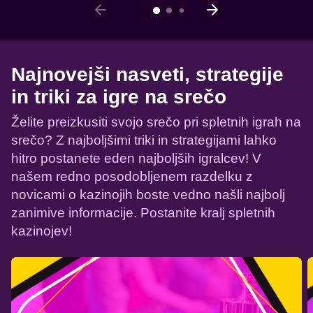
Najnovejši nasveti, strategije
in triki za igre na srečo
Želite preizkusiti svojo srečo pri spletnih igrah na
srečo? Z najboljšimi triki in strategijami lahko
hitro postanete eden najboljših igralcev! V
našem redno posodobljenem razdelku z
novicami o kazinojih boste vedno našli najbolj
zanimive informacije. Postanite kralj spletnih
kazinojev!