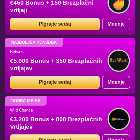
€450 Bonus + 150 Brezplačni
vrtljaji
PIgrajte sedaj
Mnenje
NAJBOLJŠA PONUDBA
Betwest
€5.000 Bonus + 350 Brezplačnih
vrtljajev
PIgrajte sedaj
Mnenje
DOBRA IZBIRA
Wild Chance
€3.200 Bonus + 800 Brezplačnih
Vrtljajev