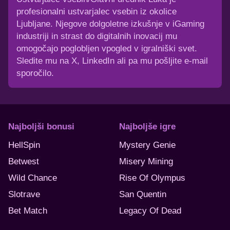
profesionalni ustvarjalec vsebin iz okolice
Ljubljane. Njegove dolgoletne izkušnje v iGaming
industriji in strast do digitalnih inovacij mu
omogočajo poglobljen vpogled v igralniški svet.
Sledite mu na X, LinkedIn ali pa mu pošljite e-mail
sporočilo.
Najboljši bonusi
Najboljše igre
HellSpin
Mystery Genie
Betwest
Misery Mining
Wild Chance
Rise Of Olympus
Slotrave
San Quentin
Bet Match
Legacy Of Dead