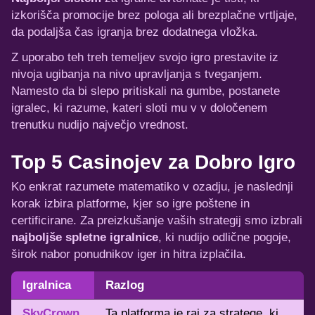
izkorišča promocije brez pologa ali brezplačne vrtljaje,
da podaljša čas igranja brez dodatnega vložka.
Z uporabo teh treh temeljev svojo igro prestavite iz
nivoja ugibanja na nivo upravljanja s tveganjem.
Namesto da bi slepo pritiskali na gumbe, postanete
igralec, ki razume, kateri sloti mu v v določenem
trenutku nudijo največjo vrednost.
Top 5 Casinojev za Dobro Igro
Ko enkrat razumete matematiko v ozadju, je naslednji
korak izbira platforme, kjer so igre poštene in
certificirane. Za preizkušanje vaših strategij smo izbrali
najboljše spletne igralnice
, ki nudijo odlične pogoje,
širok nabor ponudnikov iger in hitra izplačila.
Igralnica
Razlog
SkyCrown
Ta platforma je raj za stratege, ki