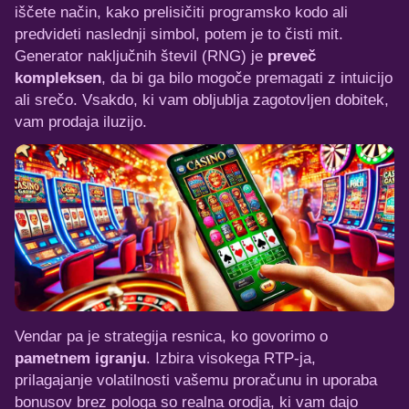
iščete način, kako prelisičiti programsko kodo ali
predvideti naslednji simbol, potem je to čisti mit.
Generator naključnih števil (RNG) je
preveč
kompleksen
, da bi ga bilo mogoče premagati z intuicijo
ali srečo. Vsakdo, ki vam obljublja zagotovljen dobitek,
vam prodaja iluzijo.
Vendar pa je strategija resnica, ko govorimo o
pametnem igranju
. Izbira visokega RTP-ja,
prilagajanje volatilnosti vašemu proračunu in uporaba
bonusov brez pologa so realna orodja, ki vam dajo