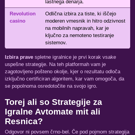
lastnega denarja.
Revolution
Odlična izbira za tiste, ki iščejo
casino
moderen vmesnik in hitro odzivnost
na mobilnih napravah, kar je
ključno za nemoteno testiranje
sistemov.
Izbira prave
spletne igralnice je prvi korak vsake
uspešne strategije. Na teh platformah vam je
zagotovljeno pošteno okolje, kjer o rezultatu odloča
izključno certificiran algoritem, kar vam omogoča, da
se popolnoma osredotočite na svojo igro.
Torej ali so Strategije za
Igralne Avtomate mit ali
Resnica?
Odgovor ni povsem črno-bel. Če pod pojmom strategija