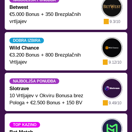
Betwest
€5.000 Bonus + 350 Brezplačnih
vrtljajev
9.3/10
DOBRA IZBIRA
Wild Chance
€3.200 Bonus + 800 Brezplačnih
Vrtljajev
9.12/10
NAJBOLJŠA PONUDBA
Slotrave
10 Vrtljajev v Okviru Bonusa brez
Pologa + €2.500 Bonus + 150 BV
9.49/10
TOP KAZINO