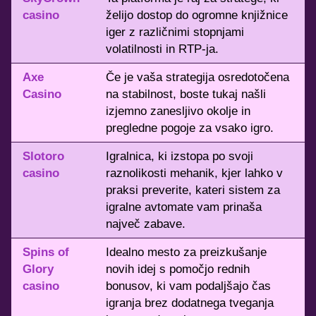
casino
želijo dostop do ogromne knjižnice
iger z različnimi stopnjami
volatilnosti in RTP-ja.
Axe
Če je vaša strategija osredotočena
Casino
na stabilnost, boste tukaj našli
izjemno zanesljivo okolje in
pregledne pogoje za vsako igro.
Slotoro
Igralnica, ki izstopa po svoji
casino
raznolikosti mehanik, kjer lahko v
praksi preverite, kateri sistem za
igralne avtomate vam prinaša
največ zabave.
Spins of
Idealno mesto za preizkušanje
Glory
novih idej s pomočjo rednih
casino
bonusov, ki vam podaljšajo čas
igranja brez dodatnega tveganja